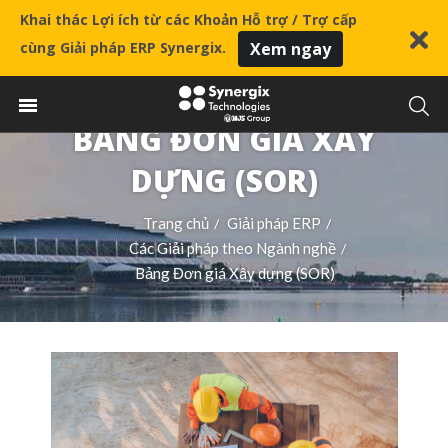
Khai thác Lợi ích từ các Khoản Hỗ trợ / Trợ cấp
cùng Giải pháp ERP Synergix.
Xem ngay
BẢNG ĐƠN GIÁ XÂY
DỰNG (SOR)
Trang chủ
Giải pháp ERP
/
/
Các Giải pháp theo Ngành nghề
/
Bảng Đơn giá Xây dựng (SOR)