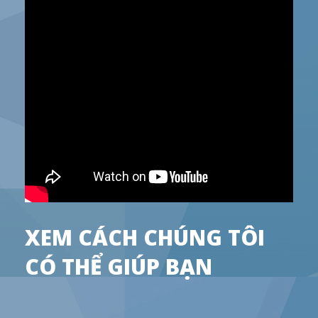
XEM CÁCH CHÚNG TÔI
CÓ THỂ GIÚP BẠN