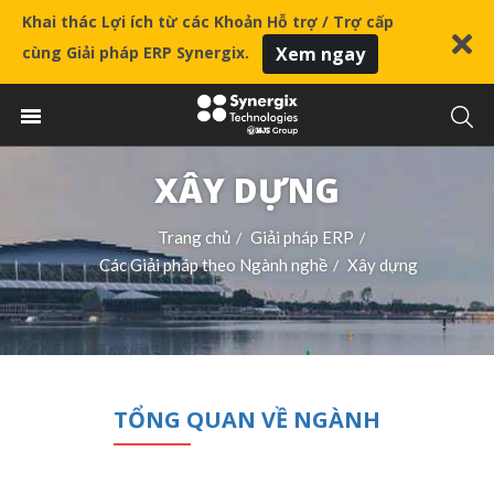
Khai thác Lợi ích từ các Khoản Hỗ trợ / Trợ cấp
cùng Giải pháp ERP Synergix.
Xem ngay
XÂY DỰNG
Trang chủ
Giải pháp ERP
/
/
Các Giải pháp theo Ngành nghề
Xây dựng
/
TỔNG QUAN VỀ NGÀNH