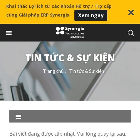
Khai thác Lợi ích từ các Khoản Hỗ trợ / Trợ cấp
cùng Giải pháp ERP Synergix.
Xem ngay
TIN TỨC & SỰ KIỆN
Trang chủ
Tin tức & Sự kiện
/
Bài viết đang được cập nhật. Vui lòng quay lại sau.