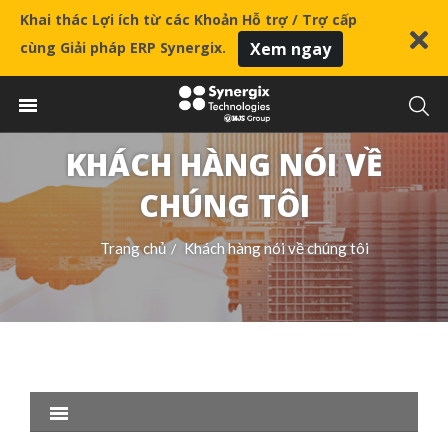
Khai thác Lợi ích từ các Khoản Hỗ trợ / Trợ cấp
cùng Giải pháp ERP Synergix.
Xem ngay
KHÁCH HÀNG NÓI VỀ
CHÚNG TÔI
Trang chủ
Khách hàng nói về chúng tôi
/