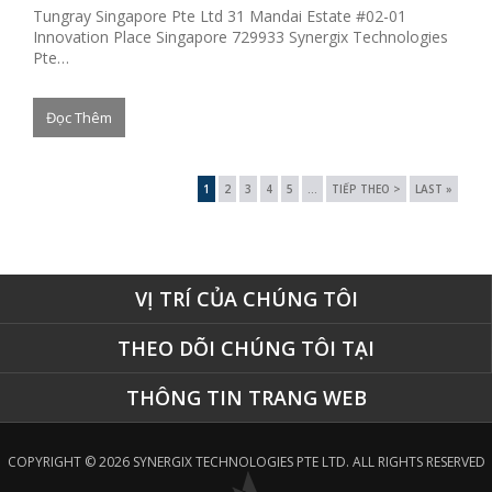
Tungray Singapore Pte Ltd 31 Mandai Estate #02-01
Innovation Place Singapore 729933 Synergix Technologies
Pte…
Đọc Thêm
1
2
3
4
5
...
TIẾP THEO >
LAST »
VỊ TRÍ CỦA CHÚNG TÔI
THEO DÕI CHÚNG TÔI TẠI
THÔNG TIN TRANG WEB
COPYRIGHT © 2026 SYNERGIX TECHNOLOGIES PTE LTD. ALL RIGHTS RESERVED