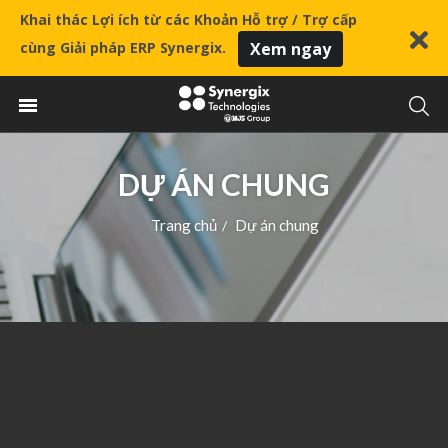
Khai thác Lợi ích từ các Khoản Hỗ trợ / Trợ cấp
cùng Giải pháp ERP Synergix.
Xem ngay
DỰ ÁN CHUNG
Trang chủ
Dự án chung
/