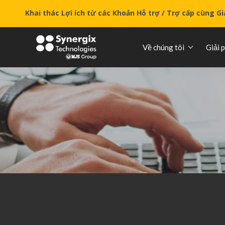
Khai thác Lợi ích từ các Khoản Hỗ trợ / Trợ cấp cùng G
Về chúng tôi
Giải 