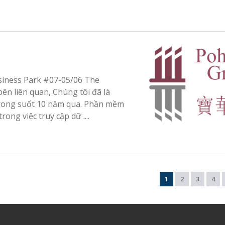
usiness Park #07-05/06 The
ên liên quan, Chúng tôi đã là
trong suốt 10 năm qua. Phần mềm
rong việc truy cập dữ ....
1
2
3
4