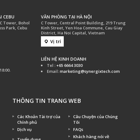
I CEBU
VĂN PHÒNG TẠI HÀ NỘI
CC Tower, Bohol
C Tower, Central Point Building, 219 Trung
ess Park, Cebu
Kinh Street, Yen Hoa Commune, Cau Giay
District, Ha Noi Capital, Vietnam
Vị trí
LIÊN HỆ KINH DOANH
Tel :
+65 6664 3030
18:00.
Email:
marketing@synergixtech.com
THÔNG TIN TRANG WEB
Các Khoản Tài trợ của
Câu Chuyện của Chúng
Chính phủ
Tôi
Dịch vụ
FAQs
Khách hàng nói về
Tuyển dụng