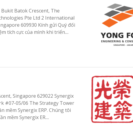
 Bukit Batok Crescent, The
nologies Pte Ltd 2 International
ingapore 609930 Kính gửi Quý đối
m tích cực của mình khi triển....
scent, Singapore 629022 Synergix
ark #07-05/06 The Strategy Tower
hần mềm Synergix ERP. Chúng tôi
ần mềm Synergix ER....