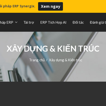
iải pháp ERP Synergix.
Xem ngay
pháp ERP
Tài trợ
ERP Tích Hợp AI
Đối tác
Đánh giá 
XÂY DỰNG & KIẾN TRÚC
Trang chủ
Xây dựng & Kiến trúc
/