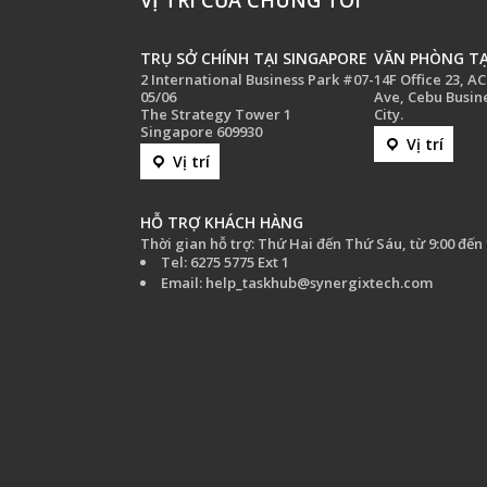
VỊ TRÍ CỦA CHÚNG TÔI
TRỤ SỞ CHÍNH TẠI SINGAPORE
VĂN PHÒNG TẠ
2 International Business Park #07-
14F Office 23, A
05/06
Ave, Cebu Busin
The Strategy Tower 1
City.
Singapore 609930
Vị trí
Vị trí
HỖ TRỢ KHÁCH HÀNG
Thời gian hỗ trợ: Thứ Hai đến Thứ Sáu, từ 9:00 đến 
Tel: 6275 5775 Ext 1
Email: help_taskhub@synergixtech.com