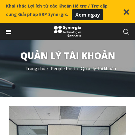
Khai thác Lợi ích từ các Khoản Hỗ trợ / Trợ cấp
cùng Giải pháp ERP Synergix.
Xem ngay
QUẢN LÝ TÀI KHOẢN
Trang chủ
People Post
Quản lý Tài khoản
/
/