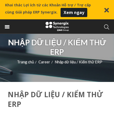
Khai thác Lợi ích từ các Khoản Hỗ trợ / Trợ cấp
cùng Giải pháp ERP Synergix.
Xem ngay
NHẬP DỮ LIỆU / KIỂM THỬ
ERP
Trang chủ
Career
Nhập dữ liệu / Kiểm thử ERP
/
/
NHẬP DỮ LIỆU / KIỂM THỬ
ERP