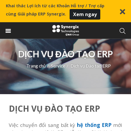
Khai thác Lợi ích từ các Khoản Hỗ trợ / Trợ cấp
cùng Giải pháp ERP Synergix.
Xem ngay
DỊCH VỤ ĐÀO TẠO ERP
Trang chủ
Service
Dịch vụ Đào tạo ERP
/
/
DỊCH VỤ ĐÀO TẠO ERP
Việc chuyển đổi sang bất kỳ
hệ thống ERP
mới