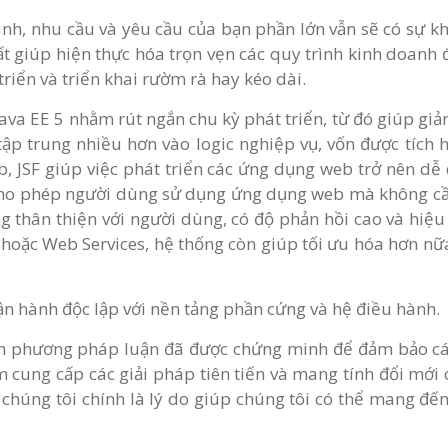
ành, nhu cầu và yêu cầu của bạn phần lớn vẫn sẽ có sự kh
hất giúp hiện thực hóa trọn vẹn các quy trình kinh doan
riển và triển khai rườm rà hay kéo dài.
Java EE 5 nhằm rút ngắn chu kỳ phát triển, từ đó giúp gi
tập trung nhiều hơn vào logic nghiệp vụ, vốn được tích hợ
, JSF giúp việc phát triển các ứng dụng web trở nên d
cho phép người dùng sử dụng ứng dụng web mà không cần 
g thân thiện với người dùng, có độ phản hồi cao và hi
MS hoặc Web Services, hệ thống còn giúp tối ưu hóa hơn nữa
ận hành độc lập với nền tảng phần cứng và hệ điều hành.
rình phương pháp luận đã được chứng minh để đảm bảo 
ăm cung cấp các giải pháp tiên tiến và mang tính đổi mới
chúng tôi chính là lý do giúp chúng tôi có thể mang đến 