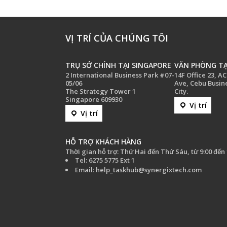
VỊ TRÍ CỦA CHÚNG TÔI
TRỤ SỞ CHÍNH TẠI SINGAPORE
VĂN PHÒNG TẠ
2 International Business Park #07-
14F Office 23, A
05/06
Ave, Cebu Busin
The Strategy Tower 1
City.
Singapore 609930
Vị trí
Vị trí
HỖ TRỢ KHÁCH HÀNG
Thời gian hỗ trợ: Thứ Hai đến Thứ Sáu, từ 9:00 đến 
Tel: 6275 5775 Ext 1
Email: help_taskhub@synergixtech.com