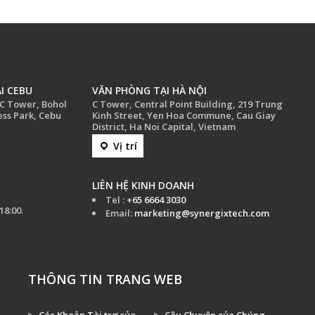
I CEBU
VĂN PHÒNG TẠI HÀ NỘI
CC Tower, Bohol
C Tower, Central Point Building, 219 Trung
ess Park, Cebu
Kinh Street, Yen Hoa Commune, Cau Giay
District, Ha Noi Capital, Vietnam
Vị trí
LIÊN HỆ KINH DOANH
Tel :
+65 6664 3030
18:00.
Email:
marketing@synergixtech.com
THÔNG TIN TRANG WEB