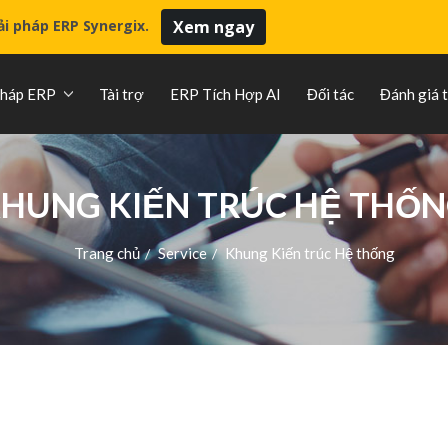
iải pháp ERP Synergix.
Xem ngay
pháp ERP
Tài trợ
ERP Tích Hợp AI
Đối tác
Đánh giá 
HUNG KIẾN TRÚC HỆ THỐ
Trang chủ
Service
Khung Kiến trúc Hệ thống
/
/