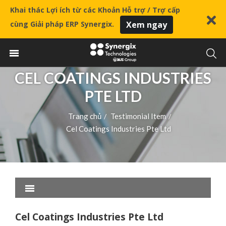
Khai thác Lợi ích từ các Khoản Hỗ trợ / Trợ cấp
cùng Giải pháp ERP Synergix.
Xem ngay
CEL COATINGS INDUSTRIES
PTE LTD
Trang chủ
Testimonial Item
/
/
Cel Coatings Industries Pte Ltd
Cel Coatings Industries Pte Ltd