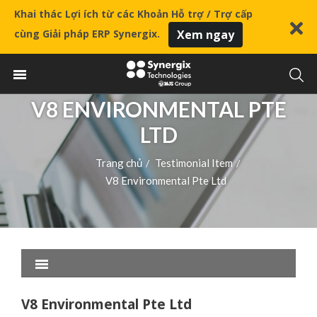
Khai thác Lợi ích từ các Khoản Hỗ trợ / Trợ cấp
cùng Giải pháp ERP Synergix.
Xem ngay
V8 ENVIRONMENTAL PTE
LTD
Trang chủ
Testimonial Item
/
/
V8 Environmental Pte Ltd
V8 Environmental Pte Ltd