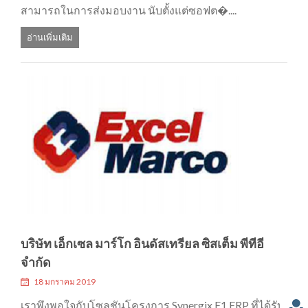
สามารถในการส่งมอบงาน นับตั้งแต่ซอฟต�....
อ่านเพิ่มเติม
บริษัท เอ็กเซล มาร์โก อินดัสเทรียล ซิสเต็ม พีทีอี
จำกัด
18 มกราคม 2019
เราพึงพอใจกับโซลูชันโครงการ Synergix E1 ERP ที่ได้รับ